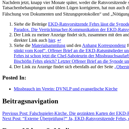
Nachdem jetzt, knapp vier Monate später, weder die Ratsvorsitzende s
Tatsachenbehauptungen und üblen Lügen korrigieren, hat nun auch die
Fälschung von Dokumenten und Sitzungsprotokollen“ und „Nötigung 
Siehe die Beiträge
EKD-Ratsvorsitzende Fehrs lässt die Synode
Paradox. Die Verrücktmacher-Kommunikation der EKD-Ratsvo
Der Link zu meiner Anzeige findet sich, zusammen mit den and
direkter Link auch
hier
.
↩
Siehe die
Materialsammlung
und den
Anhang Korrespondenz
f
stinkt vom Kopf“. Offener Brief an die EKD-Ratsmitglieder un
Fehrs ist schon jetzt die Chef-Saboteurin der Missbrauchsaufa
Bischöfin Fehrs gleich? Letzter Offener Brief an die Synode 
Der Link zu Anzeige findet sich ebenfalls auf der Seite
„Oberst
Posted In:
Missbrauch im Verein: DVNLP und evangelische Kirche
Beitragsnavigation
Previous
Post: Falschspieler-Kirche. Die gezinkten Karten der EKD-
Next
Post: “Externe Überprüfung?“ Ja, EKD-Ratsvorsitzende Fehrs, d