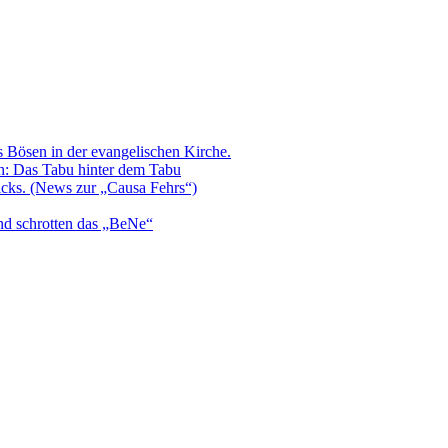
s Bösen in der evangelischen Kirche.
h: Das Tabu hinter dem Tabu
icks. (News zur „Causa Fehrs“)
nd schrotten das „BeNe“