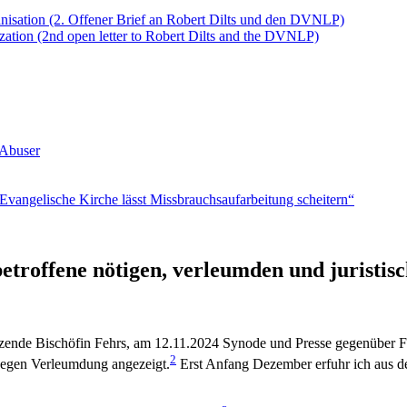
anisation (2. Offener Brief an Robert Dilts und den DVNLP)
ation (2nd open letter to Robert Dilts and the DVNLP)
 Abuser
vangelische Kirche lässt Missbrauchsaufarbeitung scheitern“
etroffene nötigen, verleumden und juristis
tzende Bischöfin Fehrs, am 12.11.2024 Synode und Presse gegenüber 
2
 wegen Verleumdung angezeigt.
Erst Anfang Dezember erfuhr ich aus der