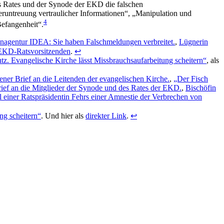
es Rates und der Synode der EKD die falschen
eruntreuung vertraulicher Informationen“, „Manipulation und
4
efangenheit“.
enagentur IDEA: Sie haben Falschmeldungen verbreitet.
,
Lügnerin
r EKD-Ratsvorsitzenden
.
↩
tz. Evangelische Kirche lässt Missbrauchsaufarbeitung scheitern“
, als
fener Brief an die Leitenden der evangelischen Kirche.
,
„Der Fisch
Brief an die Mitglieder der Synode und des Rates der EKD.
,
Bischöfin
einer Ratspräsidentin Fehrs einer Amnestie der Verbrechen von
ng scheitern“
. Und hier als
direkter Link
.
↩