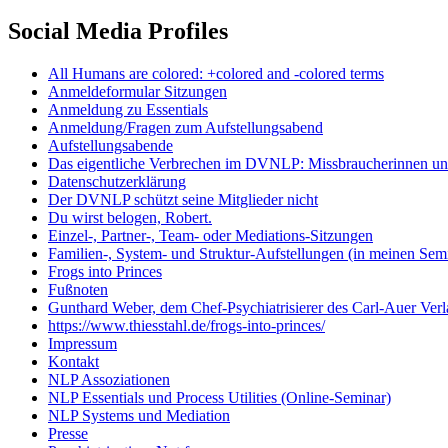
Social Media Profiles
All Humans are colored: +colored and -colored terms
Anmeldeformular Sitzungen
Anmeldung zu Essentials
Anmeldung/Fragen zum Aufstellungsabend
Aufstellungsabende
Das eigentliche Verbrechen im DVNLP: Missbraucherinnen unt
Datenschutzerklärung
Der DVNLP schützt seine Mitglieder nicht
Du wirst belogen, Robert.
Einzel-, Partner-, Team- oder Mediations-Sitzungen
Familien-, System- und Struktur-Aufstellungen (in meinen Se
Frogs into Princes
Fußnoten
Gunthard Weber, dem Chef-Psychiatrisierer des Carl-Auer Verl
https://www.thiesstahl.de/frogs-into-princes/
Impressum
Kontakt
NLP Assoziationen
NLP Essentials und Process Utilities (Online-Seminar)
NLP Systems und Mediation
Presse