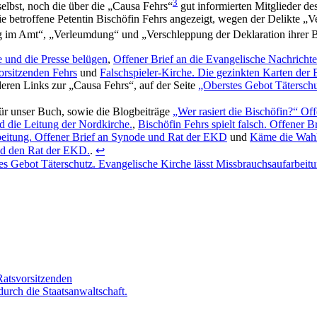
3
elbst, noch die über die „Causa Fehrs“
gut informierten Mitglieder d
 betroffene Petentin Bischöfin Fehrs angezeigt, wegen der Delikte „V
im Amt“, „Verleumdung“ und „Verschleppung der Deklaration ihrer B
 und die Presse belügen
,
Offener Brief an die Evangelische Nachricht
rsitzenden Fehrs
und
Falschspieler-Kirche. Die gezinkten Karten de
eren Links zur „Causa Fehrs“, auf der Seite
„Oberstes Gebot Täterschu
ür unser Buch, sowie die Blogbeiträge
„Wer rasiert die Bischöfin?“ Of
d die Leitung der Nordkirche.
,
Bischöfin Fehrs spielt falsch. Offener 
rbeitung. Offener Brief an Synode und Rat der EKD
und
Käme die Wahl 
und den Rat der EKD.
.
↩
es Gebot Täterschutz. Evangelische Kirche lässt Missbrauchsaufarbeitu
Ratsvorsitzenden
urch die Staatsanwaltschaft.