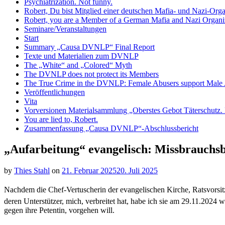
Psychiatrization. Not funny.
Robert, Du bist Mitglied einer deutschen Mafia- und Nazi-Org
Robert, you are a Member of a German Mafia and Nazi Organiz
Seminare/Veranstaltungen
Start
Summary „Causa DVNLP“ Final Report
Texte und Materialien zum DVNLP
The „White“ and „Colored“ Myth
The DVNLP does not protect its Members
The True Crime in the DVNLP: Female Abusers support Male
Veröffentlichungen
Vita
Vorversionen Materialsammlung „Oberstes Gebot Täterschutz. E
You are lied to, Robert.
Zusammenfassung „Causa DVNLP“-Abschlussbericht
„Aufarbeitung“ evangelisch: Missbrauchsb
by
Thies Stahl
on
21. Februar 2025
20. Juli 2025
Nachdem die Chef-Vertuscherin der evangelischen Kirche, Ratsvorsi
deren Unterstützer, mich, verbreitet hat, habe ich sie am 29.11.2024
gegen ihre Petentin, vorgehen will.