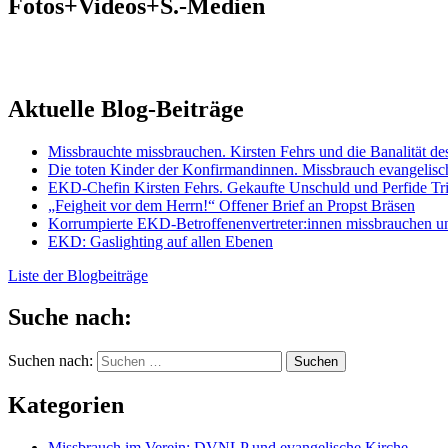
Fotos+Videos+S.-Medien
Aktuelle Blog-Beiträge
Missbrauchte missbrauchen. Kirsten Fehrs und die Banalität de
Die toten Kinder der Konfirmandinnen. Missbrauch evangelisc
EKD-Chefin Kirsten Fehrs. Gekaufte Unschuld und Perfide Tr
„Feigheit vor dem Herrn!“ Offener Brief an Propst Bräsen
Korrumpierte EKD-Betroffenenvertreter:innen missbrauchen u
EKD: Gaslighting auf allen Ebenen
Liste der Blogbeiträge
Suche nach:
Suchen nach:
Kategorien
Missbrauch im Verein: DVNLP und evangelische Kirche