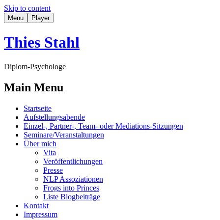
Skip to content
Menu
Player
Thies Stahl
Diplom-Psychologe
Main Menu
Startseite
Aufstellungsabende
Einzel-, Partner-, Team- oder Mediations-Sitzungen
Seminare/Veranstaltungen
Über mich
Vita
Veröffentlichungen
Presse
NLP Assoziationen
Frogs into Princes
Liste Blogbeiträge
Kontakt
Impressum