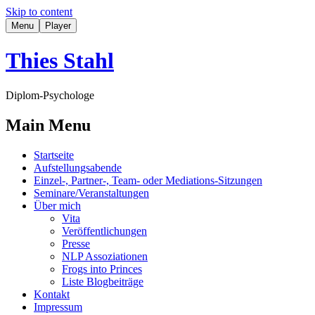
Skip to content
Menu
Player
Thies Stahl
Diplom-Psychologe
Main Menu
Startseite
Aufstellungsabende
Einzel-, Partner-, Team- oder Mediations-Sitzungen
Seminare/Veranstaltungen
Über mich
Vita
Veröffentlichungen
Presse
NLP Assoziationen
Frogs into Princes
Liste Blogbeiträge
Kontakt
Impressum