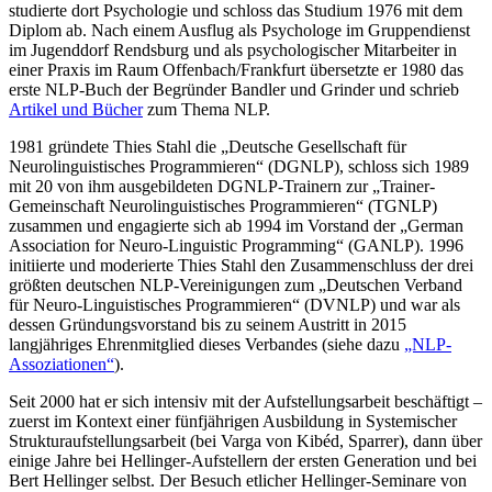
studierte dort Psychologie und schloss das Studium 1976 mit dem
Diplom ab. Nach einem Ausflug als Psychologe im Gruppendienst
im Jugenddorf Rendsburg und als psychologischer Mitarbeiter in
einer Praxis im Raum Offenbach/Frankfurt übersetzte er 1980 das
erste NLP-Buch der Begründer Bandler und Grinder und schrieb
Artikel und Bücher
zum Thema NLP.
1981 gründete Thies Stahl die „Deutsche Gesellschaft für
Neurolinguistisches Programmieren“ (DGNLP), schloss sich 1989
mit 20 von ihm ausgebildeten DGNLP-Trainern zur „Trainer-
Gemeinschaft Neurolinguistisches Programmieren“ (TGNLP)
zusammen und engagierte sich ab 1994 im Vorstand der „German
Association for Neuro-Linguistic Programming“ (GANLP). 1996
initiierte und moderierte Thies Stahl den Zusammenschluss der drei
größten deutschen NLP-Vereinigungen zum „Deutschen Verband
für Neuro-Linguistisches Programmieren“ (DVNLP) und war als
dessen Gründungsvorstand bis zu seinem Austritt in 2015
langjähriges Ehrenmitglied dieses Verbandes (siehe dazu
„NLP-
Assoziationen“
).
Seit 2000 hat er sich intensiv mit der Aufstellungsarbeit beschäftigt –
zuerst im Kontext einer fünfjährigen Ausbildung in Systemischer
Strukturaufstellungsarbeit (bei Varga von Kibéd, Sparrer), dann über
einige Jahre bei Hellinger-Aufstellern der ersten Generation und bei
Bert Hellinger selbst. Der Besuch etlicher Hellinger-Seminare von