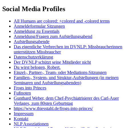
Social Media Profiles
All Humans are colored: +colored and -colored terms
Anmeldeformular Sitzungen
Anmeldung zu Essentials
Anmeldung/Fragen zum Aufstellungsabend
Aufstellungsabende
Das eigentliche Verbrechen im DVNLP: Missbraucherinnen
unterstützen Missbraucher
Datenschutzerklärung
Der DVNLP schützt seine Mitglieder nicht
Du wirst belogen, Robert.
Einzel-, Partner-, Team- oder Mediations-Sitzungen
Familien-, System- und Struktur-Aufstellungen (in meinen
Seminaren und Aufstellungsabenden)
Frogs into Princes
Fußnoten
Gunthard Weber, dem Chef-Psychiatrisierer des Carl-Auer
Verlages, zum 80sten Geburtstag
https://www.thiesstahl.de/frogs-into-princes/
Impressum
Kontakt
NLP Assoziationen