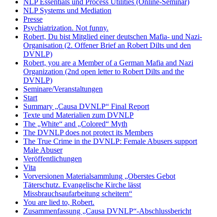
NLP Essentials und Process Utilities (Online-Seminar)
NLP Systems und Mediation
Presse
Psychiatrization. Not funny.
Robert, Du bist Mitglied einer deutschen Mafia- und Nazi-
Organisation (2. Offener Brief an Robert Dilts und den
DVNLP)
Robert, you are a Member of a German Mafia and Nazi
Organization (2nd open letter to Robert Dilts and the
DVNLP)
Seminare/Veranstaltungen
Start
Summary „Causa DVNLP“ Final Report
Texte und Materialien zum DVNLP
The „White“ and „Colored“ Myth
The DVNLP does not protect its Members
The True Crime in the DVNLP: Female Abusers support
Male Abuser
Veröffentlichungen
Vita
Vorversionen Materialsammlung „Oberstes Gebot
Täterschutz. Evangelische Kirche lässt
Missbrauchsaufarbeitung scheitern“
You are lied to, Robert.
Zusammenfassung „Causa DVNLP“-Abschlussbericht