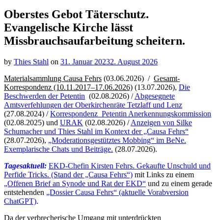
Oberstes Gebot Täterschutz.
Evangelische Kirche lässt
Missbrauchsaufarbeitung scheitern.
by
Thies Stahl
on
31. Januar 2023
2. August 2026
Materialsammlung Causa Fehrs
(03.06.2026) /
Gesamt-
Korrespondenz (10.11.2017–17.06.2026)
(13.07.2026),
Die
Beschwerden der Petentin
(
02.08.2026
) /
Abgesegnete
Amtsverfehlungen der Oberkirchenräte Tetzlaff und Lenz
(27.08.2024) /
Korrespondenz Petentin Anerkennungskommission
(02.08.2025) und
URAK
(02.08.2026) /
Anzeigen von Silke
Schumacher und Thies Stahl im Kontext der „Causa Fehrs“
(28.07.2026),
„Moderationsgestütztes Mobbing“ im BeNe.
Exemplarische Chats und Beiträge.
(28.07.2026).
Tagesaktuell:
EKD-Chefin Kirsten Fehrs. Gekaufte Unschuld und
Perfide Tricks. (Stand der „Causa Fehrs“)
mit Links zu einem
„Offenen Brief an Synode und Rat der EKD“
und zu einem gerade
entstehenden
„Dossier Causa Fehrs“ (aktuelle Vorabversion
ChatGPT)
.
Da der verbrecherische Umgang mit unterdrückten