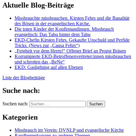
Aktuelle Blog-Beiträge
Missbrauchte missbrauchen. Kirsten Fehrs und die Banalität
des Bösen in der evangelischen Kirche.
Die toten Kinder der Konfirmandinnen. Missbrauch
evangelisch: Das Tabu hinter dem Tabu
EKD-Chefin Kirsten Fehrs. Gekaufte Unschuld und Perfide
Tricks. (News zur „Causa Fehrs“)
„Feigheit vor dem Herrn!“ Offener Brief an Propst Bräsen
Korrumpierte EKD-Betroffenenvertreter:innen missbrauchen
und schrotten das „BeNe“
EKD: Gaslighting auf allen Ebenen
Liste der Blogbeiträge
Suche nach:
Suchen nach:
Kategorien
Missbrauch im Verein: DVNLP und evangelische Kirche
Randbemerkungen zu anderen Themen