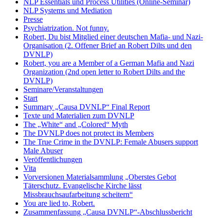
NLP Essentials und Process Utilities (Online-Seminar)
NLP Systems und Mediation
Presse
Psychiatrization. Not funny.
Robert, Du bist Mitglied einer deutschen Mafia- und Nazi-
Organisation (2. Offener Brief an Robert Dilts und den
DVNLP)
Robert, you are a Member of a German Mafia and Nazi
Organization (2nd open letter to Robert Dilts and the
DVNLP)
Seminare/Veranstaltungen
Start
Summary „Causa DVNLP“ Final Report
Texte und Materialien zum DVNLP
The „White“ and „Colored“ Myth
The DVNLP does not protect its Members
The True Crime in the DVNLP: Female Abusers support
Male Abuser
Veröffentlichungen
Vita
Vorversionen Materialsammlung „Oberstes Gebot
Täterschutz. Evangelische Kirche lässt
Missbrauchsaufarbeitung scheitern“
You are lied to, Robert.
Zusammenfassung „Causa DVNLP“-Abschlussbericht