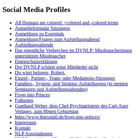
Social Media Profiles
All Humans are colored: +colored and -colored terms
Anmeldeformular Sitzungen
Anmeldung zu Essentials
Anmeldung/Fragen zum Aufstellungsabend
Aufstellungsabende
Das eigentliche Verbrechen im DVNLP: Missbraucherinnen
unterstützen Missbraucher
Datenschutzerklärung
Der DVNLP schützt seine Mitglieder nicht
Du wirst belogen, Robert.
Einzel-, Partner-, Team- oder Mediations-Sitzungen
Familien-, System- und Struktur-Aufstellungen (in meinen
Seminaren und Aufstellungsabenden)
Frogs into Princes
Fußnoten
Gunthard Weber, dem Chef-Psychiatrisierer des Carl-Auer
Verlages, zum 80sten Geburtstag
https://www.thiesstahl.de/frogs-into-princes/
Impressum
Kontakt
NLP Assoziationen