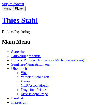
Skip to content
Menu
Player
Thies Stahl
Diplom-Psychologe
Main Menu
Startseite
Aufstellungsabende
Einzel-, Partner-, Team- oder Mediations-Sitzungen
Seminare/Veranstaltungen
Über mich
Vita
Veröffentlichungen
Presse
NLP Assoziationen
Frogs into Princes
Liste Blogbeiträge
Kontakt
Impressum