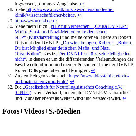
Ingwersen, „dummes Zeug“ also.
↩
Siehe
https://www.privatklinik-zwischenahn.de/die-
klinik/wissenschaftlicher-beirat/
.
↩
https://www.nisl.de
↩
Siehe mein Buch
„NLP für Verbrecher – ‚Causa DVNLP‘:
Mafia-, Stasi- und Nazi-Methoden im deutschen
NLP“
(
Kurzdarstellung
) und meine offenen Briefe an Robert
Dilts und den DVNLP:
„Du wirst belogen, Robert“
,
„Robert,
Du bist Mitglied einer deutschen Mafia- und Nazi-
Organisation“
, sowie
„Der DVNLP schützt seine Mitglieder
nicht“
, in denen es um die diffamierenden Verleumdungen der
Beschwerdeführerin und meiner Person geht, die der DVNLP
Robert Dilts gegenüber nicht korrigiert.
↩
Zu den Belegen siehe auch:
https://www.thiesstahl.eu/texte-
und-materialien-zum-dvnlp/
.
↩
Die
„Gesellschaft für Neurolinguistisches Coaching e.V.“
(GNLC)
ist ein Verband, in dem der DVNLP-Missbraucher
und -Zuhälter ebenfalls weiter wirkt und versteckt wird.
↩
Fotos+Videos+S.-Medien