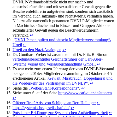
DVNLP-Verbandsoffizielle nicht nur macht- und
amtsmissbräuchlich und mit sexualisierter Gewalt gegen die
Beschwerdeführerin aufgetreten sind, sondern sich zusätzlich
im Verband auch satzungs- und rechtswidrig verhalten haben.
Nahezu alle namentlich genannten DVNLP-Mitglieder waren
in Machtmissbräuche und in Einzel- und Gruppen-Aktionen
sexualisierter Gewalt gegen die Beschwerdeführerin
verstrickt.
↩
„DVNLP manipuliert und täuscht Mitgliederversammlung“-
Urteil
↩
Urteil zu den Nazi-Analogien
↩
Dr. Gunthard Weber ist zusammen mit Dr. Fritz B. Simon
vertretungsberechtigter Geschäftsführer der Carl-Auer-
Systeme Verlag und Verlagsbuchhandlung GmbH
.
↩
Es war mein zum ersten Jahrestag der vom DVNLP-Vorstand
belogenen 2014er-Mitgliederversammlung im Oktober 2015
erschienener Artikel
„Gewalt, Missbrauch, Doppelmoral und
die Wiederkehr des Verdrängten im DVNLP“
.
↩
Siehe die
„Weber/Stahl-Korrespondenz“
.
↩
Siehe unter S. auf der Seite
https://www.carl-auer.de/autoren
.
↩
Offener Brief Arist von Schlippe an Bert Hellinger
↩
https://systemische-gesellschaft.de/
↩
Potsdamer Erklärung zur Systemischen Aufstellungsarbeit
↩