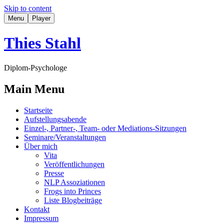
Skip to content
Menu
Player
Thies Stahl
Diplom-Psychologe
Main Menu
Startseite
Aufstellungsabende
Einzel-, Partner-, Team- oder Mediations-Sitzungen
Seminare/Veranstaltungen
Über mich
Vita
Veröffentlichungen
Presse
NLP Assoziationen
Frogs into Princes
Liste Blogbeiträge
Kontakt
Impressum