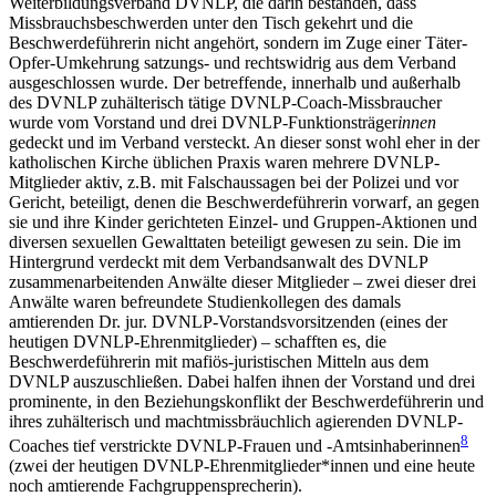
Weiterbildungsverband DVNLP, die darin bestanden, dass
Missbrauchsbeschwerden unter den Tisch gekehrt und die
Beschwerdeführerin nicht angehört, sondern im Zuge einer Täter-
Opfer-Umkehrung satzungs- und rechtswidrig aus dem Verband
ausgeschlossen wurde. Der betreffende, innerhalb und außerhalb
des DVNLP zuhälterisch tätige DVNLP-Coach-Missbraucher
wurde vom Vorstand und drei DVNLP-Funktionsträger
innen
gedeckt und im Verband versteckt. An dieser sonst wohl eher in der
katholischen Kirche üblichen Praxis waren mehrere DVNLP-
Mitglieder aktiv, z.B. mit Falschaussagen bei der Polizei und vor
Gericht, beteiligt, denen die Beschwerdeführerin vorwarf, an gegen
sie und ihre Kinder gerichteten Einzel- und Gruppen-Aktionen und
diversen sexuellen Gewalttaten beteiligt gewesen zu sein. Die im
Hintergrund verdeckt mit dem Verbandsanwalt des DVNLP
zusammenarbeitenden Anwälte dieser Mitglieder – zwei dieser drei
Anwälte waren befreundete Studienkollegen des damals
amtierenden Dr. jur. DVNLP-Vorstandsvorsitzenden (eines der
heutigen DVNLP-Ehrenmitglieder) – schafften es, die
Beschwerdeführerin mit mafiös-juristischen Mitteln aus dem
DVNLP auszuschließen. Dabei halfen ihnen der Vorstand und drei
prominente, in den Beziehungskonflikt der Beschwerdeführerin und
ihres zuhälterisch und machtmissbräuchlich agierenden DVNLP-
8
Coaches tief verstrickte DVNLP-Frauen und -Amtsinhaberinnen
(zwei der heutigen DVNLP-Ehrenmitglieder*innen und eine heute
noch amtierende Fachgruppensprecherin).