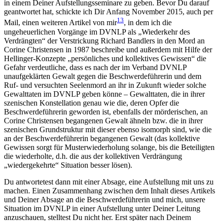
in einem Deiner Aufstellungsseminare zu geben. Bevor Du darauf
geantwortet hat, schickte ich Dir Anfang November 2015, auch per
13
Mail, einen weiteren Artikel von mir
, in dem ich die
ungeheuerlichen Vorgänge im DVNLP als „Wiederkehr des
Verdrängten“ der Verstrickung Richard Bandlers in den Mord an
Corine Christensen in 1987 beschreibe und außerdem mit Hilfe der
Hellinger-Konzepte „persönliches und kollektives Gewissen“ die
Gefahr verdeutliche, dass es nach der im Verband DVNLP
unaufgeklärten Gewalt gegen die Beschwerdeführerin und dem
Ruf- und versuchten Seelenmord an ihr in Zukunft wieder solche
Gewalttaten im DVNLP geben könne – Gewalttaten, die in ihrer
szenischen Konstellation genau wie die, deren Opfer die
Beschwerdeführerin geworden ist, ebenfalls der mörderischen, an
Corine Christensen begangenen Gewalt ähneln bzw. die in ihrer
szenischen Grundstruktur mit dieser ebenso isomorph sind, wie die
an der Beschwerdeführerin begangenen Gewalt (das kollektive
Gewissen sorgt für Musterwiederholung solange, bis die Beteiligten
die wiederholte, d.h. die aus der kollektiven Verdrängung
„wiedergekehrte“ Situation besser lösen).
Du antwortetest dann mit einer Absage, eine Aufstellung mit uns zu
machen. Einen Zusammenhang zwischen dem Inhalt dieses Artikels
und Deiner Absage an die Beschwerdeführerin und mich, unsere
Situation im DVNLP in einer Aufstellung unter Deiner Leitung
anzuschauen, stelltest Du nicht her. Erst später nach Deinem