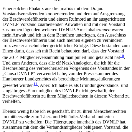
Einer solchen Phalanx aus drei mafiös mit dem Dr. jur.
Vorstandsvorsitzenden kooperierenden und dem auf Ausgrenzung
der Beschwerdeführerin und einem Rufmord an ihr ausgerichteten
DVNLP-Vorstand zuarbeitenden Anwälten und mit dem Vorstand
zusammen lügenden weiteren DVNLP-Amtsinhaber
innen
waren
mein Anwalt und ich in dem Bemühen unterlegen, den Ausschluss
der Beschwerdeführerin und auch meinen eigenen zu verhindern –
trotz zweier ansehnlicher gerichtlicher Erfolge. Diese bestanden zum
Einen darin, dass ich mit Recht behaupten darf, dass der Vorstand
10
die 2014-Mitgliederversammlung manipuliert und getäuscht hat
.
Und zum Anderen, dass alle elf Nazi-Analogien, die ich für die
Beschreibung des verbrecherischen Vorgehens des Vorstandes in der
„Causa DVNLP“ verwendet habe, von der Pressekammer des
Hamburger Landgerichtes als berechtigte Meinungsäußerungen
11
gewertet wurden
. Aber: Ich habe es als Gründungsvorstands- und
langjähriges -Ehrenmitglied des DVNLP nicht geschafft, der
Beschwerdeführerin zu ihren Mitgliedsrechten in diesem Verband zu
verhelfen.
Ebenso wenig habe ich es geschafft, ihr zu ihren Menschenrechten
im mittlerweile zum Täter- und Mitläufer-Verband mutierten
DVNLP zu verhelfen: Die Tätergruppe innerhalb des DVNLP hat,
zusammen mit dem die Verbandsmitglieder belügenen Vorstand, die