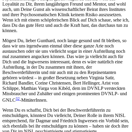
Loyalität zu Dir, ihrem langjährigen Freund und Mentor, und wohl
auch, um Deine Gunst als wissenschaftlicher Beirat ihres Institutes
und ihrer Psychosomatischen Klinik keinem Risiko auszusetzen.
Wenn ich mit einem schöpferischen Blick auf Dich schaue, sehe ich,
dass Du das gute Herz und auch die Kraft hast, das durchaus tun zu
können.
Mögest Du, lieber Gunthard, noch lange gesund und fit bleiben, so
dass wir uns irgendwann einmal über diese ganze Arie noch
austauschen oder sie uns vielleicht sogar in einer Aufstellung noch
mal zusammen angucken können. Das wäre ja vielleicht auch für
Dich und die Ingwersens interessant, denn es wäre natürlich eine
Aufstellung, in der Du zusammen mit ihnen, der
Beschwerdeführerin und mir auch mit zu den Repräsentanten
gehören würdest – in großer Besetzung neben Virginia Satir,
Richard Bandler, Corine Christensen, Bert Hellinger, Arist von
Schlippe, Matthias Varga von Kibéd, dem im DVNLP versteckten
Missbraucher und Zuhälter und einigen prominenten DVNLP- und
32
GNLC
-MittäterInnen.
Wenn Du es schaffst, Dich bei der Beschwerdeführerin zu
entschuldigen, könntest Du vielleicht, Deiner Rolle in ihrem NISL
entsprechend, für Dagmar und Friedrich Ingwersen ein Vorbild sein,
sich ebenfalls bei ihr entschuldigen zu können – haben sie doch ihre
von Dir im NISL psychiatrisierte und stigmatisierte