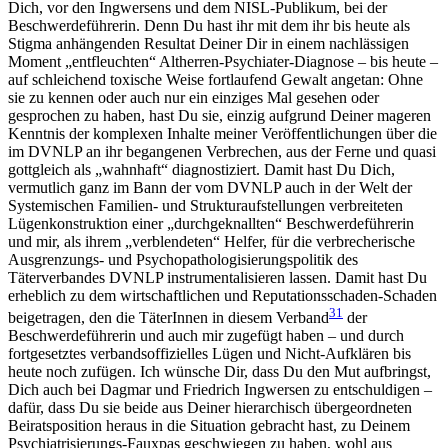
Dich, vor den Ingwersens und dem NISL-Publikum, bei der
Beschwerdeführerin. Denn Du hast ihr mit dem ihr bis heute als
Stigma anhängenden Resultat Deiner Dir in einem nachlässigen
Moment „entfleuchten“ Altherren-Psychiater-Diagnose – bis heute –
auf schleichend toxische Weise fortlaufend Gewalt angetan: Ohne
sie zu kennen oder auch nur ein einziges Mal gesehen oder
gesprochen zu haben, hast Du sie, einzig aufgrund Deiner mageren
Kenntnis der komplexen Inhalte meiner Veröffentlichungen über die
im DVNLP an ihr begangenen Verbrechen, aus der Ferne und quasi
gottgleich als „wahnhaft“ diagnostiziert. Damit hast Du Dich,
vermutlich ganz im Bann der vom DVNLP auch in der Welt der
Systemischen Familien- und Strukturaufstellungen verbreiteten
Lügenkonstruktion einer „durchgeknallten“ Beschwerdeführerin
und mir, als ihrem „verblendeten“ Helfer, für die verbrecherische
Ausgrenzungs- und Psychopathologisierungspolitik des
Täterverbandes DVNLP instrumentalisieren lassen. Damit hast Du
erheblich zu dem wirtschaftlichen und Reputationsschaden-Schaden
31
beigetragen, den die TäterInnen in diesem Verband
der
Beschwerdeführerin und auch mir zugefügt haben – und durch
fortgesetztes verbandsoffizielles Lügen und Nicht-Aufklären bis
heute noch zufügen. Ich wünsche Dir, dass Du den Mut aufbringst,
Dich auch bei Dagmar und Friedrich Ingwersen zu entschuldigen –
dafür, dass Du sie beide aus Deiner hierarchisch übergeordneten
Beiratsposition heraus in die Situation gebracht hast, zu Deinem
Psychiatrisierungs-Fauxpas geschwiegen zu haben, wohl aus