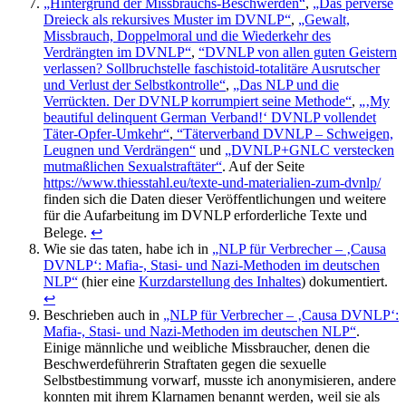
„Hintergrund der Missbrauchs-Beschwerden“
,
„Das perverse
Dreieck als rekursives Muster im DVNLP“
,
„Gewalt,
Missbrauch, Doppelmoral und die Wiederkehr des
Verdrängten im DVNLP“
,
“DVNLP von allen guten Geistern
verlassen? Sollbruchstelle faschistoid-totalitäre Ausrutscher
und Verlust der Selbstkontrolle“
,
„Das NLP und die
Verrückten. Der DVNLP korrumpiert seine Methode“
,
„‚My
beautiful delinquent German Verband!‘ DVNLP vollendet
Täter-Opfer-Umkehr“
,
“Täterverband DVNLP – Schweigen,
Leugnen und Verdrängen“
und
„DVNLP+GNLC verstecken
mutmaßlichen Sexualstraftäter“
. Auf der Seite
https://www.thiesstahl.eu/texte-und-materialien-zum-dvnlp/
finden sich die Daten dieser Veröffentlichungen und weitere
für die Aufarbeitung im DVNLP erforderliche Texte und
Belege.
↩
Wie sie das taten, habe ich in
„NLP für Verbrecher – ‚Causa
DVNLP‘: Mafia-, Stasi- und Nazi-Methoden im deutschen
NLP“
(hier eine
Kurzdarstellung des Inhaltes
) dokumentiert.
↩
Beschrieben auch in
„NLP für Verbrecher – ‚Causa DVNLP‘:
Mafia-, Stasi- und Nazi-Methoden im deutschen NLP“
.
Einige männliche und weibliche Missbraucher, denen die
Beschwerdeführerin Straftaten gegen die sexuelle
Selbstbestimmung vorwarf, musste ich anonymisieren, andere
konnten mit ihrem Klarnamen benannt werden, weil sie als