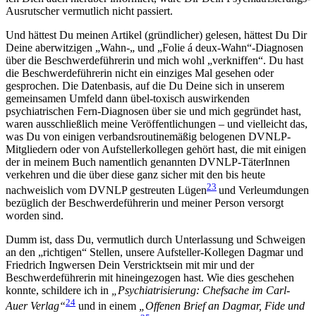
Ausrutscher vermutlich nicht passiert.
Und hättest Du meinen Artikel (gründlicher) gelesen, hättest Du Dir
Deine aberwitzigen „Wahn-„ und „Folie á deux-Wahn“-Diagnosen
über die Beschwerdeführerin und mich wohl „verkniffen“. Du hast
die Beschwerdeführerin nicht ein einziges Mal gesehen oder
gesprochen. Die Datenbasis, auf die Du Deine sich in unserem
gemeinsamen Umfeld dann übel-toxisch auswirkenden
psychiatrischen Fern-Diagnosen über sie und mich gegründet hast,
waren ausschließlich meine Veröffentlichungen – und vielleicht das,
was Du von einigen verbandsroutinemäßig belogenen DVNLP-
Mitgliedern oder von Aufstellerkollegen gehört hast, die mit einigen
der in meinem Buch namentlich genannten DVNLP-TäterInnen
verkehren und die über diese ganz sicher mit den bis heute
23
nachweislich vom DVNLP gestreuten Lügen
und Verleumdungen
bezüglich der Beschwerdeführerin und meiner Person versorgt
worden sind.
Dumm ist, dass Du, vermutlich durch Unterlassung und Schweigen
an den „richtigen“ Stellen, unsere Aufsteller-Kollegen Dagmar und
Friedrich Ingwersen Dein Verstricktsein mit mir und der
Beschwerdeführerin mit hineingezogen hast. Wie dies geschehen
konnte, schildere ich in
„Psychiatrisierung: Chefsache im Carl-
24
Auer Verlag“
und in einem
„Offenen Brief an Dagmar, Fide und