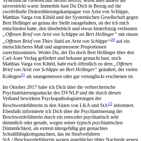
Systemische Gesellschaft herum betrifft, selbst alles andere als
unverstrickt warst: Immerhin hast Du Dich in Bezug auf die
zweifelhafte Diskreditierungskampagne von Arist von Schlippe,
Matthias Varga von Kibéd und der Systemischen Gesellschaft gegen
Bert Hellinger an genau der Stelle rausgehalten, an der ich mich
entschieden hatte, den überheblich und etwas hinterfotzig verfassten
„Offenen Brief von Arist von Schlippe an Bert Hellinger“
mit einem
20
„Offenen Brief von Thies Stahl an Arist von Schlippe“
auf ein
menschlicheres Maß und angemessene Proportionen
zurechtzustutzen. Weder Du, der Du doch Bert Hellinger über den
Carl-Auer Verlag gefördert und bekannt gemacht hast, noch
Matthias Varga von Kibéd, habt euch öffentlich zu dem
„Offenen
Brief von Arist von Schlippe an Bert Hellinger“
geäußert, der vielen
21
Kollegen
als unangemessen oder gar verunglückt erschienen ist.
Im Oktober 2017 habe ich Dich über die verbrecherische
Psychiatrisierungsattacke des DVNLP und die durch diesen
Verband bewirkten Psychopathologisierungen der
22
Beschwerdeführerin in den Akten von LKA und StA
informiert.
Ebenfalls informierte ich Dich über die Psychiatrisierung der
Beschwerdeführerin durch ein entweder psychiatrisch sehr
dümmlich oder gerade, wegen seiner typisch psychiatrischen
Dümmlichkeit, als extrem tätergefällig gut gemachtes
Schuldfähigkeitsgutachten, das im Strafverfahren
StA./.Beschwerdeführerin wegen angeblicher übler Nachrede gegen