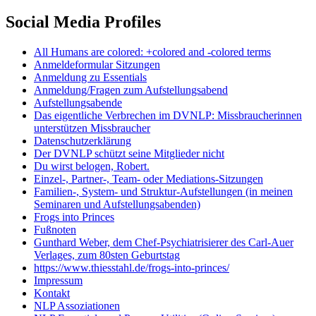
Social Media Profiles
All Humans are colored: +colored and -colored terms
Anmeldeformular Sitzungen
Anmeldung zu Essentials
Anmeldung/Fragen zum Aufstellungsabend
Aufstellungsabende
Das eigentliche Verbrechen im DVNLP: Missbraucherinnen
unterstützen Missbraucher
Datenschutzerklärung
Der DVNLP schützt seine Mitglieder nicht
Du wirst belogen, Robert.
Einzel-, Partner-, Team- oder Mediations-Sitzungen
Familien-, System- und Struktur-Aufstellungen (in meinen
Seminaren und Aufstellungsabenden)
Frogs into Princes
Fußnoten
Gunthard Weber, dem Chef-Psychiatrisierer des Carl-Auer
Verlages, zum 80sten Geburtstag
https://www.thiesstahl.de/frogs-into-princes/
Impressum
Kontakt
NLP Assoziationen