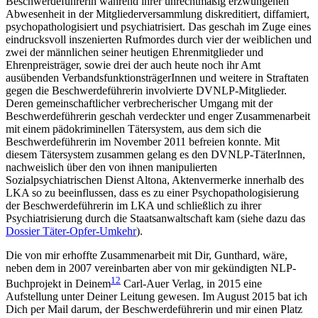
Beschwerdeführerin während ihrer unrechtmäßig erzwungenen
Abwesenheit in der Mitgliederversammlung diskreditiert, diffamiert,
psychopathologisiert und psychiatrisiert. Das geschah im Zuge eines
eindrucksvoll inszenierten Rufmordes durch vier der weiblichen und
zwei der männlichen seiner heutigen Ehrenmitglieder und
Ehrenpreisträger, sowie drei der auch heute noch ihr Amt
ausübenden VerbandsfunktionsträgerInnen und weitere in Straftaten
gegen die Beschwerdeführerin involvierte DVNLP-Mitglieder.
Deren gemeinschaftlicher verbrecherischer Umgang mit der
Beschwerdeführerin geschah verdeckter und enger Zusammenarbeit
mit einem pädokriminellen Tätersystem, aus dem sich die
Beschwerdeführerin im November 2011 befreien konnte. Mit
diesem Tätersystem zusammen gelang es den DVNLP-TäterInnen,
nachweislich über den von ihnen manipulierten
Sozialpsychiatrischen Dienst Altona, Aktenvermerke innerhalb des
LKA so zu beeinflussen, dass es zu einer Psychopathologisierung
der Beschwerdeführerin im LKA und schließlich zu ihrer
Psychiatrisierung durch die Staatsanwaltschaft kam (siehe dazu das
Dossier Täter-Opfer-Umkehr
).
Die von mir erhoffte Zusammenarbeit mit Dir, Gunthard, wäre,
neben dem in 2007 vereinbarten aber von mir gekündigten NLP-
12
Buchprojekt in Deinem
Carl-Auer Verlag, in 2015 eine
Aufstellung unter Deiner Leitung gewesen. Im August 2015 bat ich
Dich per Mail darum, der Beschwerdeführerin und mir einen Platz