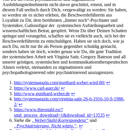
Ausbildungsteilnehmerin nicht davor geschützt, erneut, und in
diesem Fall seelisch durch Dich, vergewaltigt zu werden: Sie haben,
so werden sie es sicher erleben, die Beschwerdeführerin aus
Loyalität zu Dir, dem berühmten „Immer noch“-Psychiater und
Systemiker, Galionsfigur der systemischen Aufstellungsarbeit und
wissenschaftlichen Beirat, geopfert. Wenn Du über Deinen Schatten
springst und vorangehst, schaffen sie es vielleicht auch, sich bei der
Beschwerdeführerin zu entschuldigen. Haben sie sich doch, wie ja
auch Du, nicht nur ihr als Person gegenüber schuldig gemacht,
sondern haben sie doch, wieder genau wie Du, die gute Tradition
der systemischen Arbeit seit Virginia Satir, Gregory Bateson und all
unserer geistigen, systemischen und kommunikationstherapeutischen
Ahnen verletzt, niemanden zu stigmatisieren und
psychopathologisierend oder psychiatrisierend auszugrenzen.
http://systemagazin.com/gunthard-weber-wird-80/
↩
https://www.carl-auer.de/
↩
http://www.gunthard-weber.de
↩
http://systemagazin.com/virginia-satir-26-6-1916-10-9-1988-
2/
↩
https://www.thiesstahl.eu/?
smd_process_download=1&download_id=13535
↩
Siehe die
„Weber/Stahl-Korrespondenz“
und
„Psychiatrisierung. Nicht witzig.“
.
↩