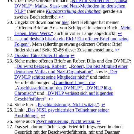
Über diese schreibe ich nach
„NLP für Verbrecher – ‚Causa
DVNLP‘: Mafia-, Stasi- und Nazi-Methoden im deutschen
NLP“
(hier eine
Kurzdarstellung des Inhaltes
) gerade ein
zweites Buch schreibe.
↩
Ungekürzt downloadbar
hier
. Bert Hellinger hat meinen
„Offenen Brief an Arist von Schlippe“ in seinem Buch
„Mein
Leben. Mein Werk.“
auch in voller Länge abgedruckt.
↩
„…und deshalb bist du ein Elch! Ein offener Brief und seine
Folgen“
. Mein (allerdings etwas gekürzter) Offener Brief
findet sich auf Seite 83-86 dieser Zusammenstellung.
↩
Dossier Täter-Opfer-Umkehr
↩
Siehe meine offenen Briefe an Robert Dilts und den DVNLP:
„Du wirst belogen, Robert“
,
„Robert, Du bist Mitglied einer
deutschen Mafia- und Nazi-Organisation“
, sowie
„Der
DVNLP schützt seine Mitglieder nicht“
und meine
Veröffentlichungen
„Grandiose Lüge – die
‚Abschlusserklärung‘ des DVNLP“
,
„DVNLP lügt.
Chronisch“
und
„DVNLP verlässt sich auf lügenden
Geschäftsführer“
.
↩
Siehe hier:
„Psychiatrisierung. Nicht witzig.“
.
↩
Link:
„Das NISL psychiatrisiert Teilnehmer seiner
Ausbildung“
.
↩
Siehe auch
Psychiatrisierung. Nicht witzig.
↩
Das sei „dumm Tüch“ sagte Friedrich Ingwersen in einen
Gespräch mit der Beschwerdeführerin, mir und Dagmar