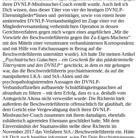
ihren DVNLP-Missbraucher-Coach erstellt wurde. Auch ließ ich
Dich wissen, dass dieser Täter von vier der heutigen DVNLP-
Ehrenmitglieder*Innen und -preisträger, sowie von einem heute
amtierenden DVNLP-Vorstandsmitglied im Zuge einer vor der
Mitgliederversammlung verheimlichten Operation in dessen
Gerichtsverfahren gegen mich wegen eines angeblichen „Mir die
Vorwürfe der Beschwerdeführerin gegen ihn Zu-Eigen-Machens“
mit den Mitteln einer veruntreuten verbandsinternen Korrespondenz
und mit Hilfe von Falschaussagen in Bezug auf die
Beschwerdeführerin unterstützt wurde). Ich hatte Dir meinen Artikel
„Psychiatrisches Gutachten – ein Geschenk für das pädokriminelle
Tätersystem und den DVNLP“
geschickt, in dem es mir gelungen
war, das die Beschwerdeführerin psychiatrisierende, da auf die
manipulierten LKA- und StA-Akten und die
psychopathologisierenden Aussagen der DVNLP-
Verbandsoffiziellen aufbauende Schuldfähigkeitsgutachten ad
absurdum zu führen – mit dem Erfolg, dass es u.a. deshalb vom
Amtsgericht Altona nicht verwendet wurde: Die Richterin hielt
außerdem die Beschwerdeführerin offensichtlich für glaubhaft, die
dem Gericht eine Vergewaltigung durch ihren DVNLP-
Missbraucher-Coach zusammen mit ihrem damaligen, ebenfalls
zuhälterisch agierenden Ehemann geschildert hatte. Mit dem
Einverständnis der Staatsanwältin stellte diese Richterin im
November 2017 das Verfahren StA./.Beschwerdeführerin ein. Hätte
ich Dich auch hierüber informiert, wäre Dir Dein Psychiatrisierungs-