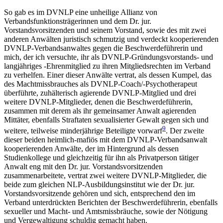
So gab es im DVNLP eine unheilige Allianz von
Verbandsfunktionsträgerinnen und dem Dr. jur.
Vorstandsvorsitzenden und seinem Vorstand, sowie des mit zwei
anderen Anwälten juristisch schmutzig und verdeckt kooperierenden
DVNLP-Verbandsanwaltes gegen die Beschwerdeführerin und
mich, der ich versuchte, ihr als DVNLP-Gründungsvorstands- und
langjähriges -Ehrenmitglied zu ihren Mitgliedsrechten im Verband
zu verhelfen. Einer dieser Anwälte vertrat, als dessen Kumpel, das
des Machtmissbrauches als DVNLP-Coach/-Psychotherapeut
überführte, zuhälterisch agierende DVNLP-Mitglied und drei
weitere DVNLP-Mitglieder, denen die Beschwerdeführerin,
zusammen mit derem als ihr gemeinsamer Anwalt agierenden
Mittäter, ebenfalls Straftaten sexualisierter Gewalt gegen sich und
9
weitere, teilweise minderjährige Beteiligte vorwarf
. Der zweite
dieser beiden heimlich-mafiös mit dem DVNLP-Verbandsanwalt
kooperierenden Anwälte, der im Hintergrund als dessen
Studienkollege und gleichzeitig für ihn als Privatperson tätiger
Anwalt eng mit den Dr. jur. Vorstandsvorsitzenden
zusammenarbeitete, vertrat zwei weitere DVNLP-Mitglieder, die
beide zum gleichen NLP-Ausbildungsinstitut wie der Dr. jur.
Vorstandsvorsitzende gehören und sich, entsprechend den im
Verband unterdrückten Berichten der Beschwerdeführerin, ebenfalls
sexueller und Macht- und Amtsmissbräuche, sowie der Nötigung
und Vergewaltigung schuldig gemacht haben.