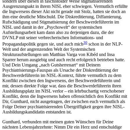
sondern über diesen in faschistoider Weise stigmatisierenden
Ausgrenzungsakt in ihrem NISL eher schwiegen. Vermutlich erfüllte
die Ingwersens dieser Akt nicht gerade mit Stolz, hatten sie doch an
ihm eine deutliche Mitschuld. Die Diskreditierung, Diffamierung,
Rufschädigung und Stigmatisierung der Beschwerdeführerin im
NISL und damit in der „Psychowelt“ der systemischen
Aufstellungsarbeit kam dann also zu derjenigen dazu, die der
DVNLP mit seiner verbrecherischen Informations- und
30
Propagandapolitik gegen sie, und auch mich
schon in der NLP-
Welt und der angrenzenden Welt der Systemischen
Strukturaufstellungen um Matthias Varga von Kibéd und Insa
Sparrer herum ausgiebig und auch recht erfolgreich betrieben hatte.
Und Dein Umgang „nach Gutsherrenart“ mit Deinem
Psychiatrisierungs-Fauxpas als Ursache der Diskreditierung der
Beschwerdeführerin im NISL-Kontext, führte vermutlich zu dem
Konflikt zwischen den Ingwersens, der Beschwerdeführerin und
mir, dessen direkte Folge war, dass die Beschwerdeführerin ihren
Ausbildungsplatz im NISL verlor – ein lehrbuchartig verschobener
Konflikt, denn die Ingwersens haben offensichtlich den Konflikt mit
Dir, Gunthard, nicht ausgetragen, der zwischen euch vermutlich als
Folge Deiner psychiatrisierenden Übergriffigkeit gegen ihre NISL-
Ausbildungskandidatin entstanden ist.
Gunthard, verbunden mit meinen guten Wünschen für Deine
nächsten Lebensjahrzehnte: Nimm Dir ein Herz und entschuldige