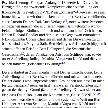
Psychiatrisierungs-Fauxpas, Anfang 2018, werfe ich Dir vor, in
Bezug auf die zu erwartende Komplexität einer Aufstellung der
14
Kontexte der Gewalt im DVNLP ein „Schisser“
gewesen zu sein:
Immerhin würden wir doch, neben mir und der Beschwerdeführerin,
15
einer Autorin Deines Carl-Auer Verlages
, noch weitere Personen
einbeziehen müssen, die in unseren gemeinsam geteilten Psycho-
Feldern einigen Einfluss auf mich und wohl auch auf Dich hatten:
Neben Richard Bandler und der in seiner Gegenwart ermordeten
NLP-Studentin Corine Christensen, mit denen Du weniger zu tun
hattest, sind das Virginia Satir, Bert Hellinger, Arist von Schlippe mit
16
seinem offenen Brief an Bert Hellinger
, die Systemische
17
Gesellschaft
, deren Vorsitzender Arist von Schlippe war, sowie
unser Aufstellungskollege Matthias Varga von Kibéd und die von
18
beiden initiierte „Potsdamer Erklärung“
.
Du erwähntest in Zusammenhang mit Deiner Entscheidung, keine
Aufstellung mit der Beschwerdeführerin und mir zu machen, neben
Deiner damals wohl angeschlagenen Gesundheit nur, dass Du mich
für „zu verstrickt“ gehalten hast – als wären Verstricktheiten nicht
genau der richtige Grund
für
eine Aufstellung. Dir war sicher auch
19
klar, dass Du in Bezug auf die Kontexte der „Causa DVNLP“
,
zumindest, was die Aufsteller- und die systemische Welt um Bert
Hellinger, Arist von Schlippe, Matthias Varga von Kibéd und die