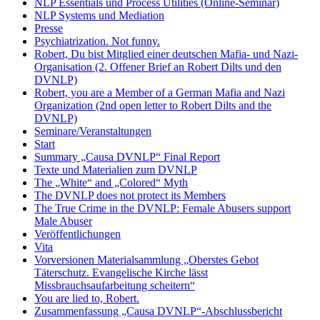
NLP Essentials und Process Utilities (Online-Seminar)
NLP Systems und Mediation
Presse
Psychiatrization. Not funny.
Robert, Du bist Mitglied einer deutschen Mafia- und Nazi-
Organisation (2. Offener Brief an Robert Dilts und den
DVNLP)
Robert, you are a Member of a German Mafia and Nazi
Organization (2nd open letter to Robert Dilts and the
DVNLP)
Seminare/Veranstaltungen
Start
Summary „Causa DVNLP“ Final Report
Texte und Materialien zum DVNLP
The „White“ and „Colored“ Myth
The DVNLP does not protect its Members
The True Crime in the DVNLP: Female Abusers support
Male Abuser
Veröffentlichungen
Vita
Vorversionen Materialsammlung „Oberstes Gebot
Täterschutz. Evangelische Kirche lässt
Missbrauchsaufarbeitung scheitern“
You are lied to, Robert.
Zusammenfassung „Causa DVNLP“-Abschlussbericht