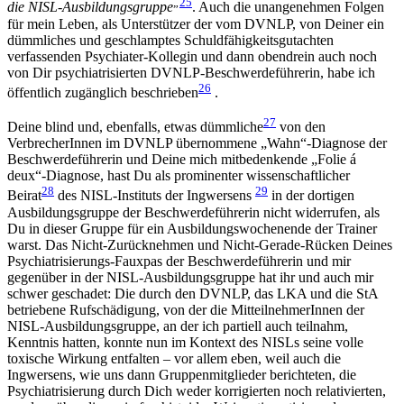
„
25
die NISL-Ausbildungsgruppe
. Auch die unangenehmen Folgen
für mein Leben, als Unterstützer der vom DVNLP, von Deiner ein
dümmliches und geschlamptes Schuldfähigkeitsgutachten
verfassenden Psychiater-Kollegin und dann obendrein auch noch
von Dir psychiatrisierten DVNLP-Beschwerdeführerin, habe ich
26
öffentlich zugänglich beschrieben
.
27
Deine blind und, ebenfalls, etwas dümmliche
von den
VerbrecherInnen im DVNLP übernommene „Wahn“-Diagnose der
Beschwerdeführerin und Deine mich mitbedenkende „Folie á
deux“-Diagnose, hast Du als prominenter wissenschaftlicher
28
29
Beirat
des NISL-Instituts der Ingwersens
in der dortigen
Ausbildungsgruppe der Beschwerdeführerin nicht widerrufen, als
Du in dieser Gruppe für ein Ausbildungswochenende der Trainer
warst. Das Nicht-Zurücknehmen und Nicht-Gerade-Rücken Deines
Psychiatrisierungs-Fauxpas der Beschwerdeführerin und mir
gegenüber in der NISL-Ausbildungsgruppe hat ihr und auch mir
schwer geschadet: Die durch den DVNLP, das LKA und die StA
betriebene Rufschädigung, von der die MitteilnehmerInnen der
NISL-Ausbildungsgruppe, an der ich partiell auch teilnahm,
Kenntnis hatten, konnte nun im Kontext des NISLs seine volle
toxische Wirkung entfalten – vor allem eben, weil auch die
Ingwersens, wie uns dann Gruppenmitglieder berichteten, die
Psychiatrisierung durch Dich weder korrigierten noch relativierten,