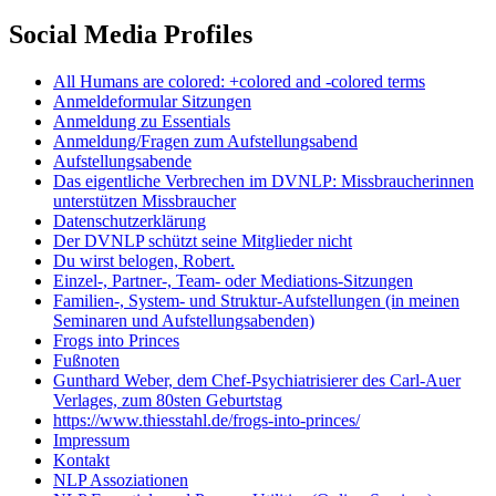
Social Media Profiles
All Humans are colored: +colored and -colored terms
Anmeldeformular Sitzungen
Anmeldung zu Essentials
Anmeldung/Fragen zum Aufstellungsabend
Aufstellungsabende
Das eigentliche Verbrechen im DVNLP: Missbraucherinnen
unterstützen Missbraucher
Datenschutzerklärung
Der DVNLP schützt seine Mitglieder nicht
Du wirst belogen, Robert.
Einzel-, Partner-, Team- oder Mediations-Sitzungen
Familien-, System- und Struktur-Aufstellungen (in meinen
Seminaren und Aufstellungsabenden)
Frogs into Princes
Fußnoten
Gunthard Weber, dem Chef-Psychiatrisierer des Carl-Auer
Verlages, zum 80sten Geburtstag
https://www.thiesstahl.de/frogs-into-princes/
Impressum
Kontakt
NLP Assoziationen