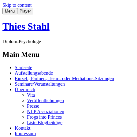
Skip to content
Menu
Player
Thies Stahl
Diplom-Psychologe
Main Menu
Startseite
Aufstellungsabende
Einzel-, Partner-, Team- oder Mediations-Sitzungen
Seminare/Veranstaltungen
Über mich
Vita
Veröffentlichungen
Presse
NLP Assoziationen
Frogs into Princes
Liste Blogbeiträge
Kontakt
Impressum