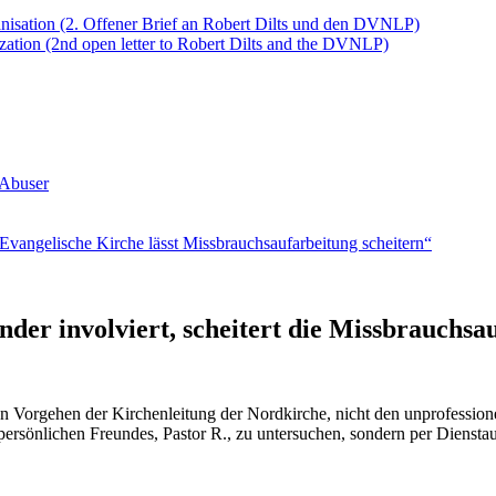
anisation (2. Offener Brief an Robert Dilts und den DVNLP)
ation (2nd open letter to Robert Dilts and the DVNLP)
 Abuser
vangelische Kirche lässt Missbrauchsaufarbeitung scheitern“
ender involviert, scheitert die Missbrauchsa
en Vorgehen der Kirchenleitung der Nordkirche, nicht den unprofessio
persönlichen Freundes, Pastor R., zu untersuchen, sondern per Diensta