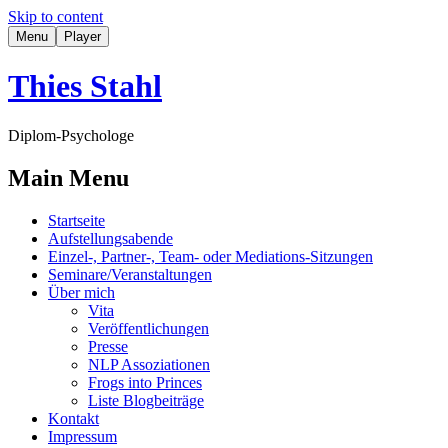
Skip to content
Menu
Player
Thies Stahl
Diplom-Psychologe
Main Menu
Startseite
Aufstellungsabende
Einzel-, Partner-, Team- oder Mediations-Sitzungen
Seminare/Veranstaltungen
Über mich
Vita
Veröffentlichungen
Presse
NLP Assoziationen
Frogs into Princes
Liste Blogbeiträge
Kontakt
Impressum