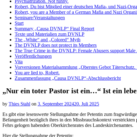
Psychiatrization. Not funny.
Robert, Du bist Mitglied einer deutschen Mafia- und Nazi-Org
Robert, you are a Member of a German Mafia and Nazi Organiz
Seminare/Veranstaltungen
Start
Summary „Causa DVNLP“ Final Report
Texte und Materialien zum DVNLP
The „White“ and „Colored“ Myth
The DVNLP does not protect its Members
The True Crime in the DVNLP: Female Abusers support Male
Veröffentlichungen
Vita
Vorversionen Materialsammlung „Oberstes Gebot Täterschutz. E
You are lied to, Robert.
Zusammenfassung „Causa DVNLP“-Abschlussbericht
„Nur ein toter Pastor ist ein…“ Ist ein leb
by
Thies Stahl
on
3. September 2024
20. Juli 2025
Es gibt eine lesenswerte Stellungnahme der Petentin zum fragwürdig
Befangenheit bezüglich ihres in den Missbrauchskontext verstrickten 
Fehrs gelogen habenden Oberkirchenrates des Landeskirchenamtes.
Hier die Stellungnahme der Petentin: