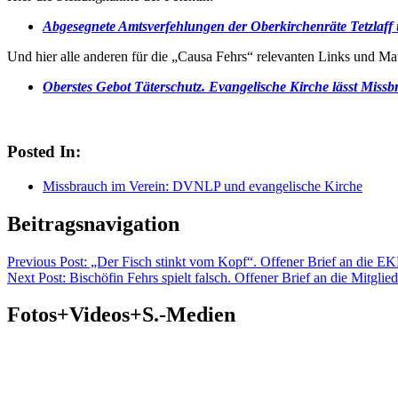
Abgesegnete Amtsverfehlungen der Oberkirchenräte Tetzlaff
Und hier alle anderen für die „Causa Fehrs“ relevanten Links und Mat
Oberstes Gebot Täterschutz. Evangelische Kirche lässt Miss
Posted In:
Missbrauch im Verein: DVNLP und evangelische Kirche
Beitragsnavigation
Previous
Post: „Der Fisch stinkt vom Kopf“. Offener Brief an die EK
Next
Post: Bischöfin Fehrs spielt falsch. Offener Brief an die Mitgl
Fotos+Videos+S.-Medien