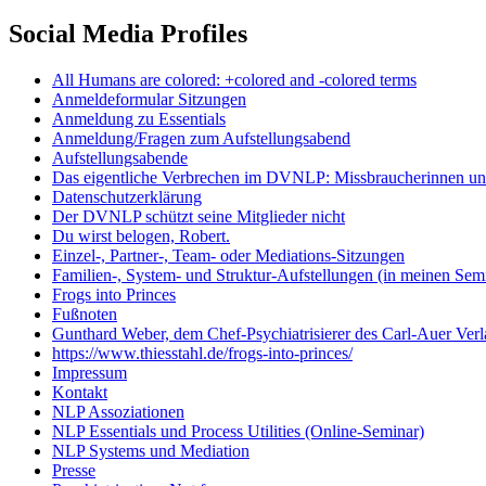
Social Media Profiles
All Humans are colored: +colored and -colored terms
Anmeldeformular Sitzungen
Anmeldung zu Essentials
Anmeldung/Fragen zum Aufstellungsabend
Aufstellungsabende
Das eigentliche Verbrechen im DVNLP: Missbraucherinnen unt
Datenschutzerklärung
Der DVNLP schützt seine Mitglieder nicht
Du wirst belogen, Robert.
Einzel-, Partner-, Team- oder Mediations-Sitzungen
Familien-, System- und Struktur-Aufstellungen (in meinen Se
Frogs into Princes
Fußnoten
Gunthard Weber, dem Chef-Psychiatrisierer des Carl-Auer Verl
https://www.thiesstahl.de/frogs-into-princes/
Impressum
Kontakt
NLP Assoziationen
NLP Essentials und Process Utilities (Online-Seminar)
NLP Systems und Mediation
Presse