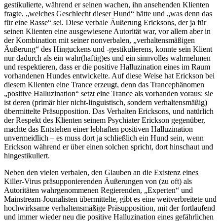
gestikulierte, während er seinen wachen, ihn ansehenden Klienten
fragte, „welches Geschlecht dieser Hund“ hätte und „was denn das
für eine Rasse“ sei. Diese verbale Äußerung Ericksons, der ja für
seinen Klienten eine ausgewiesene Autorität war, vor allem aber in
der Kombination mit seiner nonverbalen, „verhaltensmäßigen
Äußerung“ des Hinguckens und -gestikulierens, konnte sein Klient
nur dadurch als ein wahr(haftig)es und ein sinnvolles wahrnehmen
und respektieren, dass er die positive Halluzination eines im Raum
vorhandenen Hundes entwickelte. Auf diese Weise hat Erickson bei
diesem Klienten eine Trance erzeugt, denn das Trancephänomen
„positive Halluzination“ setzt eine Trance als vorhanden voraus: sie
ist deren (primär hier nicht-linguistisch, sondern verhaltensmäßig)
übermittelte Präsupposition. Das Verhalten Ericksons, und natürlich
der Respekt des Klienten seinem Psychiater Erickson gegenüber,
machte das Entstehen einer lebhaften positiven Halluzination
unvermeidlich – es muss dort ja schließlich ein Hund sein, wenn
Erickson während er über einen solchen spricht, dort hinschaut und
hingestikuliert.
Neben den vielen verbalen, den Glauben an die Existenz eines
Killer-Virus präsupponierenden Äußerungen von (zu oft) als
Autoritäten wahrgenommenen Regierenden, „Experten“ und
Mainstream-Jounalisten übermittelte, gibt es eine weitverbreitete und
hochwirksame verhaltensmäßige Präsupposition, mit der fortlaufend
und immer wieder neu die positive Halluzination eines gefährlichen