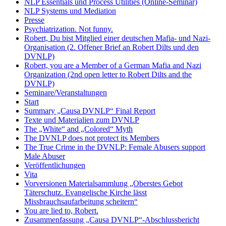
NLP Essentials und Process Utilities (Online-Seminar)
NLP Systems und Mediation
Presse
Psychiatrization. Not funny.
Robert, Du bist Mitglied einer deutschen Mafia- und Nazi-
Organisation (2. Offener Brief an Robert Dilts und den
DVNLP)
Robert, you are a Member of a German Mafia and Nazi
Organization (2nd open letter to Robert Dilts and the
DVNLP)
Seminare/Veranstaltungen
Start
Summary „Causa DVNLP“ Final Report
Texte und Materialien zum DVNLP
The „White“ and „Colored“ Myth
The DVNLP does not protect its Members
The True Crime in the DVNLP: Female Abusers support
Male Abuser
Veröffentlichungen
Vita
Vorversionen Materialsammlung „Oberstes Gebot
Täterschutz. Evangelische Kirche lässt
Missbrauchsaufarbeitung scheitern“
You are lied to, Robert.
Zusammenfassung „Causa DVNLP“-Abschlussbericht