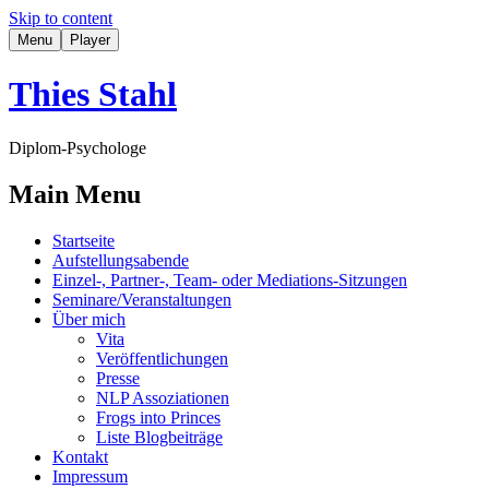
Skip to content
Menu
Player
Thies Stahl
Diplom-Psychologe
Main Menu
Startseite
Aufstellungsabende
Einzel-, Partner-, Team- oder Mediations-Sitzungen
Seminare/Veranstaltungen
Über mich
Vita
Veröffentlichungen
Presse
NLP Assoziationen
Frogs into Princes
Liste Blogbeiträge
Kontakt
Impressum