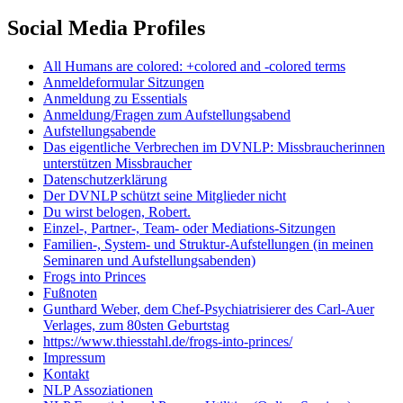
Social Media Profiles
All Humans are colored: +colored and -colored terms
Anmeldeformular Sitzungen
Anmeldung zu Essentials
Anmeldung/Fragen zum Aufstellungsabend
Aufstellungsabende
Das eigentliche Verbrechen im DVNLP: Missbraucherinnen
unterstützen Missbraucher
Datenschutzerklärung
Der DVNLP schützt seine Mitglieder nicht
Du wirst belogen, Robert.
Einzel-, Partner-, Team- oder Mediations-Sitzungen
Familien-, System- und Struktur-Aufstellungen (in meinen
Seminaren und Aufstellungsabenden)
Frogs into Princes
Fußnoten
Gunthard Weber, dem Chef-Psychiatrisierer des Carl-Auer
Verlages, zum 80sten Geburtstag
https://www.thiesstahl.de/frogs-into-princes/
Impressum
Kontakt
NLP Assoziationen