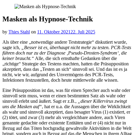
Masken als Hypnose-Technik
by
Thies Stahl
on
11. Oktober 2021
22. Juli 2025
Als über eine „notwendige andere Teststrategie“ diskutiert wurde,
sagte ich,
„Besser ist es, überhaupt nicht mehr zu testen. PCR-Tests
führen doch nur zu der Diagnose ‚Pseudo-Drosten-Syndrom‘, die
keiner braucht.“
Alle, die sich ernsthafte Gedanken über die
„richtige“ Strategie des Testens machten, hatten die Präsupposition
akzeptiert, dass das „Testen an sich“ sinnvoll sei. Und das ist es ja
nicht, wie wir, aufgrund des Unvermögens des PCR-Tests,
Infektionen festzustellen, doch heute mittlerweile alle wissen.
Eine Präsupposition ist das, was für einen Sprecher auch wahr oder
sinnvoll sein muss, wenn er
einen bestimmten Satz als wahr oder
sinnvoll erlebt und äußert. Sagt er z.B.,
„dieser Killervirus zwingt
uns die Masken auf“
, hat er u.a. die Aussagen über die Wirklichkeit
als wahr und sinnvoll akzeptiert, dass besagter Virus (1) existiert, er
(2) tötet, und zwar (3) mehr als vergleichbare andere, auch Viren
genannte gedachte oder existente Entitäten und er (4) nicht nur in
Bezug auf das Töten hochgradig gewaltvolle Aktivitäten in die Welt
bringt, sondern auch in Bezug auf das die Menschen in ihrem Alltag