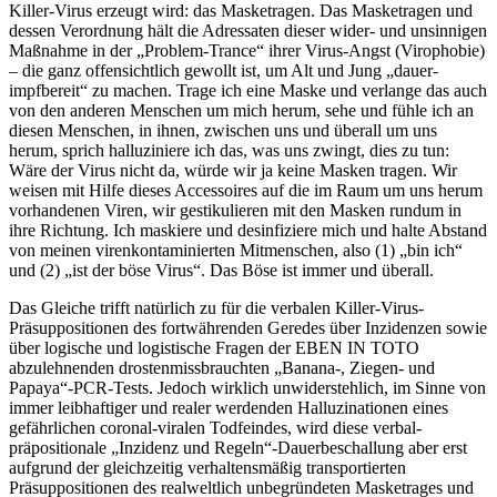
Killer-Virus erzeugt wird: das Masketragen. Das Masketragen und
dessen Verordnung hält die Adressaten dieser wider- und unsinnigen
Maßnahme in der „Problem-Trance“ ihrer Virus-Angst (Virophobie)
– die ganz offensichtlich gewollt ist, um Alt und Jung „dauer-
impfbereit“ zu machen. Trage ich eine Maske und verlange das auch
von den anderen Menschen um mich herum, sehe und fühle ich an
diesen Menschen, in ihnen, zwischen uns und überall um uns
herum, sprich halluziniere ich das, was uns zwingt, dies zu tun:
Wäre der Virus nicht da, würde wir ja keine Masken tragen. Wir
weisen mit Hilfe dieses Accessoires auf die im Raum um uns herum
vorhandenen Viren, wir gestikulieren mit den Masken rundum in
ihre Richtung. Ich maskiere und desinfiziere mich und halte Abstand
von meinen virenkontaminierten Mitmenschen, also (1) „bin ich“
und (2) „ist der böse Virus“. Das Böse ist immer und überall.
Das Gleiche trifft natürlich zu für die verbalen Killer-Virus-
Präsuppositionen des fortwährenden Geredes über Inzidenzen sowie
über logische und logistische Fragen der EBEN IN TOTO
abzulehnenden drostenmissbrauchten „Banana-, Ziegen- und
Papaya“-PCR-Tests. Jedoch wirklich unwiderstehlich, im Sinne von
immer leibhaftiger und realer werdenden Halluzinationen eines
gefährlichen coronal-viralen Todfeindes, wird diese verbal-
präpositionale „Inzidenz und Regeln“-Dauerbeschallung aber erst
aufgrund der gleichzeitig verhaltensmäßig transportierten
Präsuppositionen des realweltlich unbegründeten Masketrages und