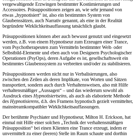
vergewaltigende Erzwingen bestimmter Kostümierungen und
Accessoires. Präsuppositionen zeigen an, wie sehr jemand von
etwas „hypnotisiert“ ist, also ein bestimmtes System von
Glaubenssätzen, auch Narrativ genannt, als eine in der Realität
begründete Wirklichkeitsauffassung tatsächlich glaubt.
Präsuppositionen können aber auch bewusst genutzt und eingesetzt
werden, z.B. von einem Hypnotiseur zum Erzeugen einer Trance,
vom Psychotherapeuten zum Vermitteln bestimmter Welt- oder
Selbstbild-Elemente und eben auch von Designern Psychologischer
Operationen (PsyOps), deren Aufgabe es ist, gesellschaftsweit ein
bestimmtes Glaubenssystem zu verbreiten und/oder zu stabilisieren.
Präsuppositionen werden nicht nur in Verbalisierungen, also
zwischen den Zeilen als deren Implikate, von Worten und Sätzen
transportiert, sondern auch durch Verhaltensweisen, also mit Hilfe
verhaltensmäßiger „Aussagen“ – und das wiederum sowohl als
Ausdruck eines
Hypnotisiertseins
, als auch als elaborierte Methode
des
Hypnotisierens
, d.h. des Framens hypnotisch gezielt vermittelter,
mainstreamkompatibler Wirklichkeitsauffassungen.
Der berühmte Psychiater und Hypnotiseur, Milton H. Erickson, hat
einmal mit Hilfe einer solchen „Technik der verhaltensmäßigen
Präsupposition“ bei einen Klienten eine Trance erzeugt, indem er
unvermittelt zu einer (leeren) Stelle im Raum schaute und dorthin